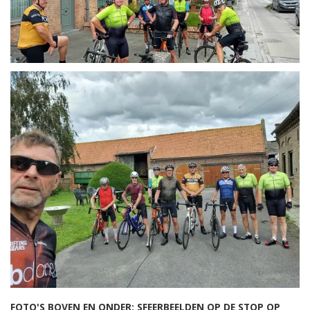
FOTO'S BOVEN EN ONDER; SFEERBEELDEN OP DE STOP OP